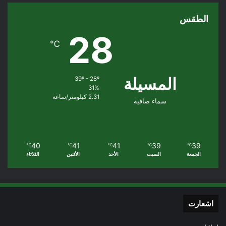
الطقس
28
℃
المسيلة
39º - 28º
31%
2.31 كيلومتر/ساعة
سماء صافية
40
41
41
39
39
℃
℃
℃
℃
℃
الجمعة
السبت
الأحد
الأثنين
الثلاثاء
اشعارت