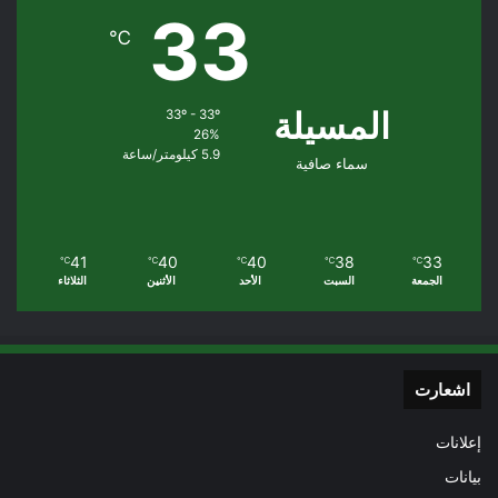
33
℃
المسيلة
33º - 33º
26%
5.9 كيلومتر/ساعة
سماء صافية
41
40
40
38
33
℃
℃
℃
℃
℃
الجمعة
السبت
الأحد
الأثنين
الثلاثاء
اشعارت
إعلانات
بيانات