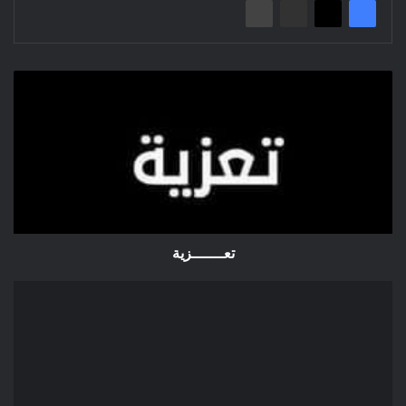
تعـــــــزية
تعـــــــزية
إعلان
عن
منح
مؤقت:
تجديـد
التجهيـزات
المدرسية