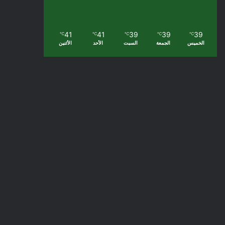
41
41
39
39
39
℃
℃
℃
℃
℃
الخميس
الجمعة
السبت
الأحد
الأثنين