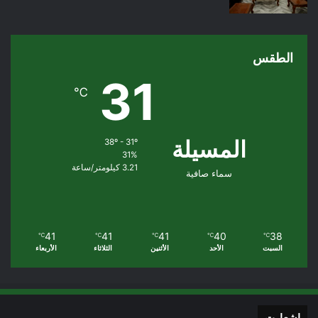
الطقس
31
℃
المسيلة
38º - 31º
31%
3.21 كيلومتر/ساعة
سماء صافية
41
41
41
40
38
℃
℃
℃
℃
℃
السبت
الأحد
الأثنين
الثلاثاء
الأربعاء
اشعارت