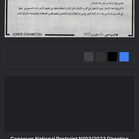
Concours
National
Restreint
N°03/2023
Direction
de
la
formation
et
l'enseignement
Concours National Restreint N°03/2023 Direction