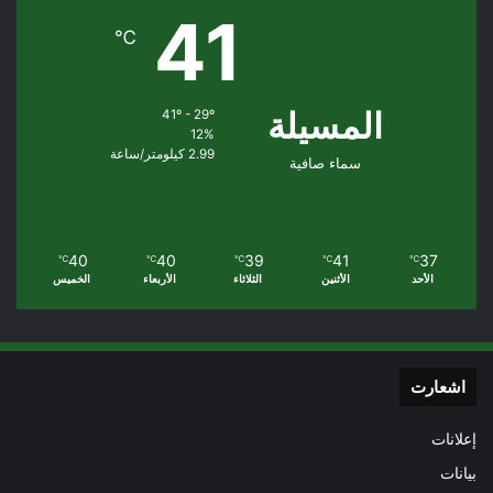
41
℃
المسيلة
41º - 29º
12%
2.99 كيلومتر/ساعة
سماء صافية
40
40
39
41
37
℃
℃
℃
℃
℃
الأحد
الأثنين
الثلاثاء
الأربعاء
الخميس
اشعارت
إعلانات
بيانات