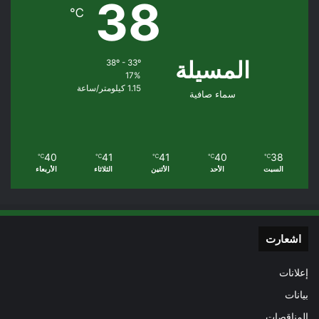
38
℃
المسيلة
38º - 33º
17%
1.15 كيلومتر/ساعة
سماء صافية
40
41
41
40
38
℃
℃
℃
℃
℃
السبت
الأحد
الأثنين
الثلاثاء
الأربعاء
اشعارت
إعلانات
بيانات
المناقصات