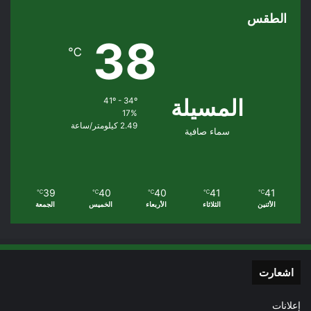
الطقس
38
℃
المسيلة
41º - 34º
17%
2.49 كيلومتر/ساعة
سماء صافية
39
40
40
41
41
℃
℃
℃
℃
℃
الأثنين
الثلاثاء
الأربعاء
الخميس
الجمعة
اشعارت
إعلانات