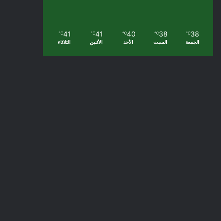
41
41
40
38
38
℃
℃
℃
℃
℃
الجمعة
السبت
الأحد
الأثنين
الثلاثاء