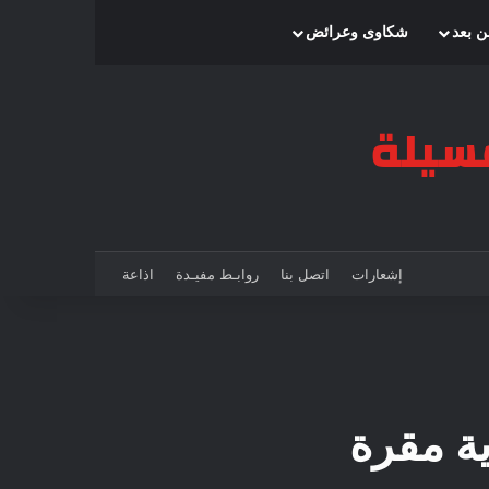
بحث عن
إضافة عمود جانبي
الوضع المظلم
ن بعد
شكاوى وعرائض
إشعارات
اتصل بنا
روابـط مفيـدة
اذاعة
ية مقرة