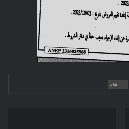
طباعة
Avis
d'attribution
provisoire: