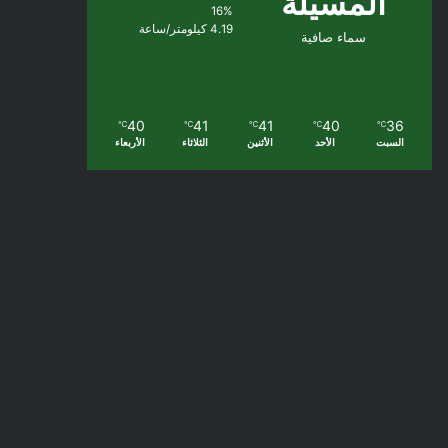
المسيلة
16%
4.19 كيلومتر/ساعة
سماء صافية
40
41
41
40
36
℃
℃
℃
℃
℃
السبت
الأحد
الأثنين
الثلاثاء
الأربعاء