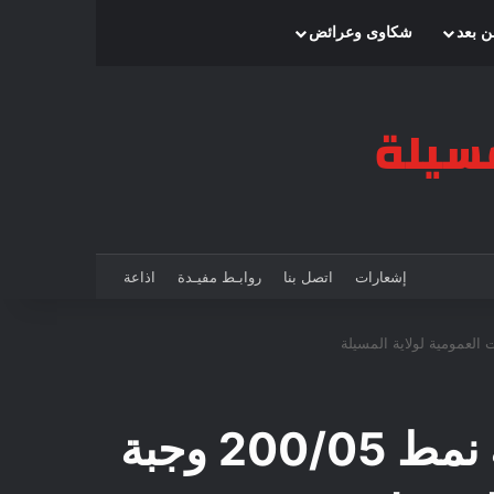
بحث عن
إضافة عمود جانبي
الوضع المظلم
ن بعد
شكاوى وعرائض
إشعارات
اتصل بنا
روابـط مفيـدة
اذاعة
إعلان عن إلغاء الاجراءات: إنجاز وتجهيز متوسطة نمط 200/05 وجبة