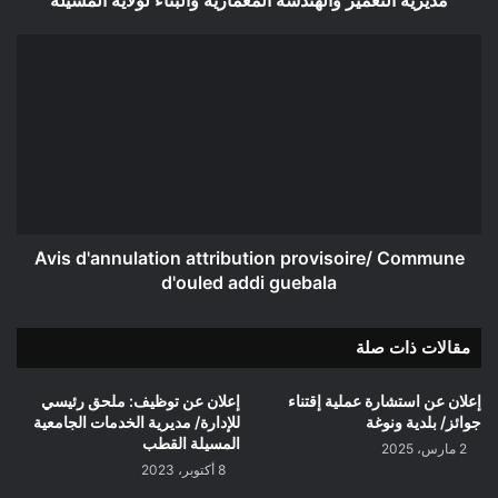
والهندسة
المعمارية
Avis
والبناء
d'annulation
لولاية
attribution
المسيلة
provisoire/
Commune
d'ouled
addi
guebala
Avis d'annulation attribution provisoire/ Commune
d'ouled addi guebala
مقالات ذات صلة
إعلان عن استشارة عملية إقتناء
إعلان عن توظيف: ملحق رئيسي
جوائز/ بلدية ونوغة
للإدارة/ مديرية الخدمات الجامعية
المسيلة القطب
2 مارس، 2025
8 أكتوبر، 2023