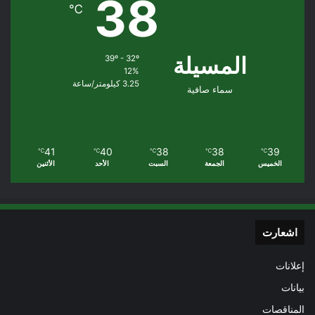
38
℃
المسيلة
39º - 32º
12%
3.25 كيلومتر/ساعة
سماء صافية
41
40
38
38
39
℃
℃
℃
℃
℃
الخميس
الجمعة
السبت
الأحد
الأثنين
اشعارت
إعلانات
بيانات
المناقصات