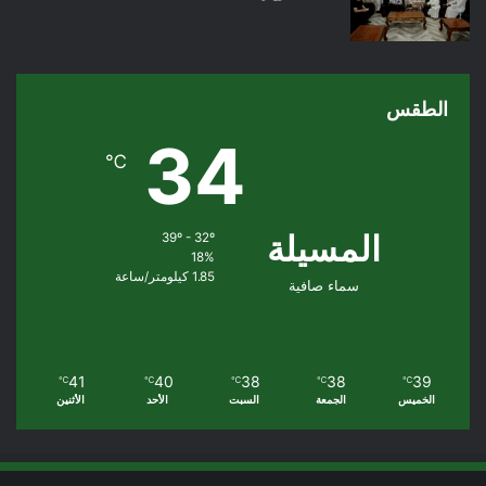
الطقس
34
℃
المسيلة
39º - 32º
18%
1.85 كيلومتر/ساعة
سماء صافية
41
40
38
38
39
℃
℃
℃
℃
℃
الخميس
الجمعة
السبت
الأحد
الأثنين