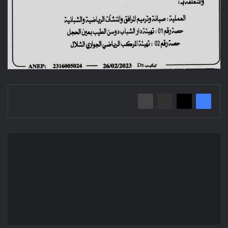
إعلان
عن
إعذار
ثاني
وأخير/
مديرية
الشباب
والرياضة
لولاية