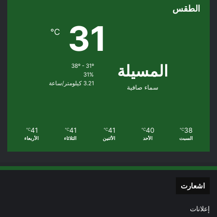
الطقس
31
℃
المسيلة
38º - 31º
31%
3.21 كيلومتر/ساعة
سماء صافية
41
41
41
40
38
℃
℃
℃
℃
℃
السبت
الأحد
الأثنين
الثلاثاء
الأربعاء
اشعارت
إعلانات