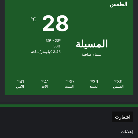
الطقس
28
℃
المسيلة
39º - 28º
30%
3.45 كيلومتر/ساعة
سماء صافية
41
41
39
39
39
℃
℃
℃
℃
℃
الخميس
الجمعة
السبت
الأحد
الأثنين
اشعارت
إعلانات