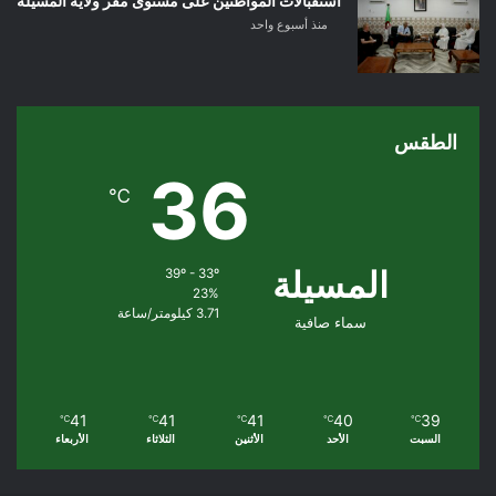
استقبالات المواطنين على مستوى مقر ولاية المسيلة
منذ أسبوع واحد
الطقس
36
℃
المسيلة
39º - 33º
23%
3.71 كيلومتر/ساعة
سماء صافية
41
41
41
40
39
℃
℃
℃
℃
℃
السبت
الأحد
الأثنين
الثلاثاء
الأربعاء