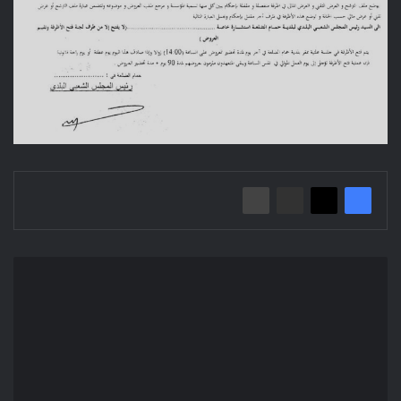
إعلان
عن
استشارة:
دراسة
وانجاز
شبكة
الصرف
الصحي