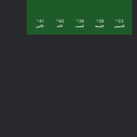
41
40
38
38
33
℃
℃
℃
℃
℃
الخميس
الجمعة
السبت
الأحد
الأثنين