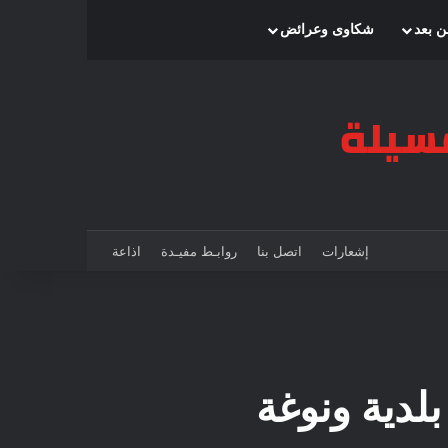
بحث عن
إضافة عمود جانبي
الوضع المظلم
ن بعد
شكاوى وعرائض
إشعارات
اتصل بنا
روابـط مفيـدة
اذاعة
بلدية ونوغة