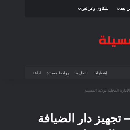
بحث عن
إضافة عمود جانبي
الوضع المظلم
ن بعد
شكاوى وعرائض
إشعارات
اتصل بنا
روابـط مفيـدة
اذاعة
إدارة المحلية لولاية المسيلة
 تجهيز دار الضيافة