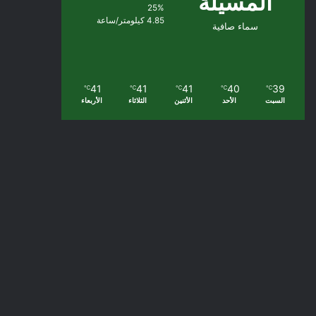
المسيلة
25%
4.85 كيلومتر/ساعة
سماء صافية
41
41
41
40
39
℃
℃
℃
℃
℃
السبت
الأحد
الأثنين
الثلاثاء
الأربعاء