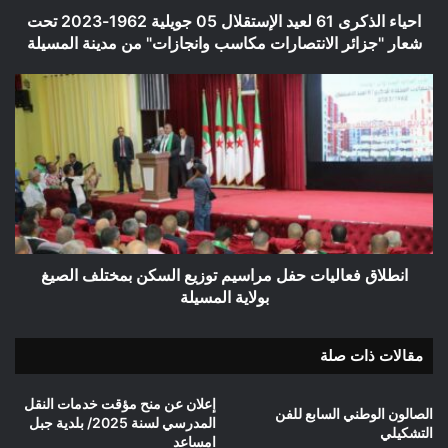
تحت
احياء الذكرى 61 لعيد الإستقلال 05 جويلية 1962-2023 تحت
شعار
شعار "جزائر الانتصارات مكاسب وانجازات" من مدينة المسيلة
"جزائر
الانتصارات
انطلاق
مكاسب
فعاليات
وانجازات"
حفل
من
مراسيم
مدينة
توزيع
المسيلة
السكن
بمختلف
الصيغ
بولاية
المسيلة
انطلاق فعاليات حفل مراسيم توزيع السكن بمختلف الصيغ
بولاية المسيلة
مقالات ذات صلة
إعلان عن منح مؤقت خدمات النقل
الصالون الوطني السابع للفن
المدرسي لسنة 2025/ بلدية جبل
التشكيلي
امساعد