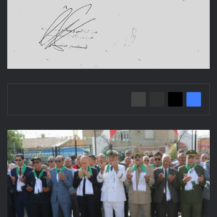
احياء
الذكرى
61
لعيد
الإستقلال
05
جويلية
1962-
2023