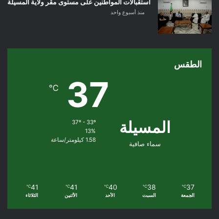
استقبالات المواطنين على مستوى مقر ولاية المسيلة
منذ أسبوع واحد
الطقس
37
℃
المسيلة
37º - 33º
13%
1.58 كيلومتر/ساعة
سماء صافية
41
41
40
38
37
℃
℃
℃
℃
℃
الجمعة
السبت
الأحد
الأثنين
الثلاثاء