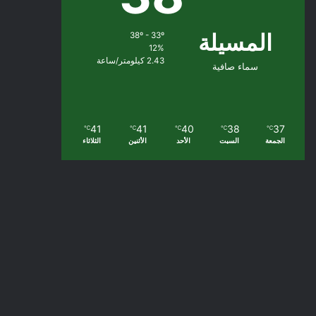
المسيلة
38º - 33º
12%
2.43 كيلومتر/ساعة
سماء صافية
41
41
40
38
37
℃
℃
℃
℃
℃
الجمعة
السبت
الأحد
الأثنين
الثلاثاء