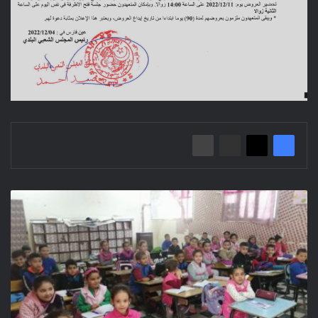
زيارات
ميدانية
تفقدية
لمعاينة
أوضاع
التمدرس
ببلدية
المسيلة