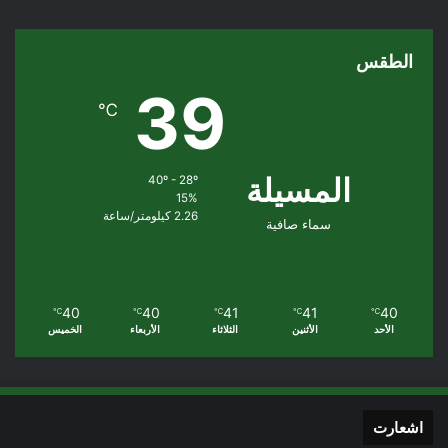
الطقس
39
℃
المسيلة
40º - 28º
15%
2.26 كيلومتر/ساعة
سماء صافية
40
40
41
41
40
℃
℃
℃
℃
℃
الأحد
الأثنين
الثلاثاء
الأربعاء
الخميس
اشعارت