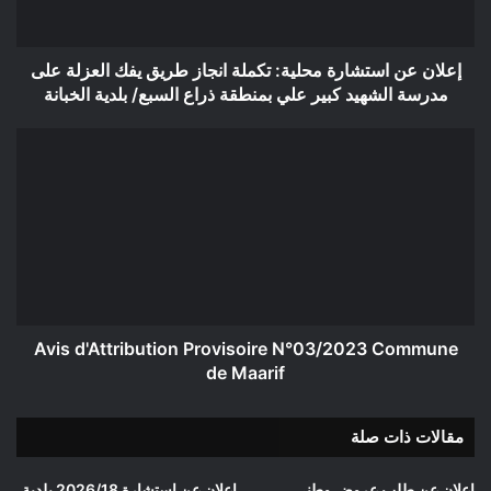
يفك
العزلة
على
إعلان عن استشارة محلية: تكملة انجاز طريق يفك العزلة على
مدرسة
مدرسة الشهيد كبير علي بمنطقة ذراع السبع/ بلدية الخبانة
الشهيد
كبير
Avis
علي
d'Attribution
بمنطقة
Provisoire
ذراع
N°03/2023
السبع/
Commune
بلدية
de
الخبانة
Maarif
Avis d'Attribution Provisoire N°03/2023 Commune
de Maarif
مقالات ذات صلة
إعلان عن طلب عروض وطني
إعلان عن استشارة 2026/18 بلدية