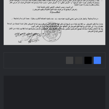
إعلان
عن
استشارة
محلية:
تكملة
انجاز
طريق