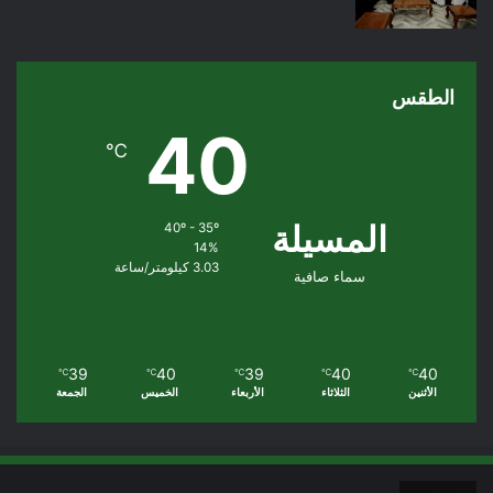
الطقس
40
℃
المسيلة
40º - 35º
14%
3.03 كيلومتر/ساعة
سماء صافية
39
40
39
40
40
℃
℃
℃
℃
℃
الأثنين
الثلاثاء
الأربعاء
الخميس
الجمعة