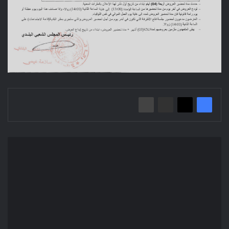
إعلان
عن
استشارة
2022/97
مديرية
الصفقات
والمتابعة
والتعمير/
بلدية