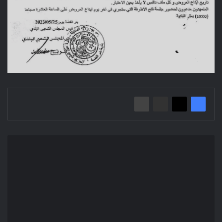
إعلان
عن
استشارة
2023/20
بلدية
برهوم