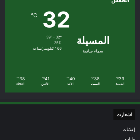
الطقس
32
℃
المسيلة
39º - 32º
25%
1.66 كيلومتر/ساعة
سماء صافية
38
41
40
38
39
℃
℃
℃
℃
℃
الجمعة
السبت
الأحد
الأثنين
الثلاثاء
اشعارت
إعلانات
بيانات