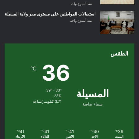
منذ أسبوع واحد
استقبالات المواطنين على مستوى مقر ولاية المسيلة
منذ أسبوع واحد
الطقس
36
℃
المسيلة
39º - 33º
23%
3.71 كيلومتر/ساعة
سماء صافية
41
41
41
40
39
℃
℃
℃
℃
℃
السبت
الأحد
الأثنين
الثلاثاء
الأربعاء