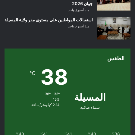
جوان 2026
منذ أسبوع واحد
استقبالات المواطنين على مستوى مقر ولاية المسيلة
منذ أسبوع واحد
الطقس
38
℃
المسيلة
38º - 33º
15%
2.14 كيلومتر/ساعة
سماء صافية
40
41
41
40
38
℃
℃
℃
℃
℃