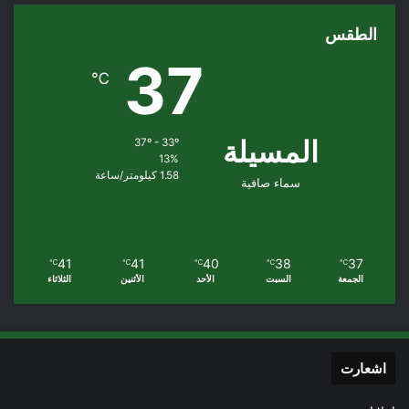
الطقس
37
℃
المسيلة
37º - 33º
13%
1.58 كيلومتر/ساعة
سماء صافية
41
41
40
38
37
℃
℃
℃
℃
℃
الجمعة
السبت
الأحد
الأثنين
الثلاثاء
اشعارت