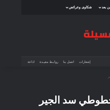
بحث عن
إضافة عمود جانبي
الوضع المظلم
ن بعد
شكاوى وعرائض
إشعارات
اتصل بنا
روابـط مفيـدة
اذاعة