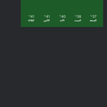
41
41
40
38
37
℃
℃
℃
℃
℃
الجمعة
السبت
الأحد
الأثنين
الثلاثاء