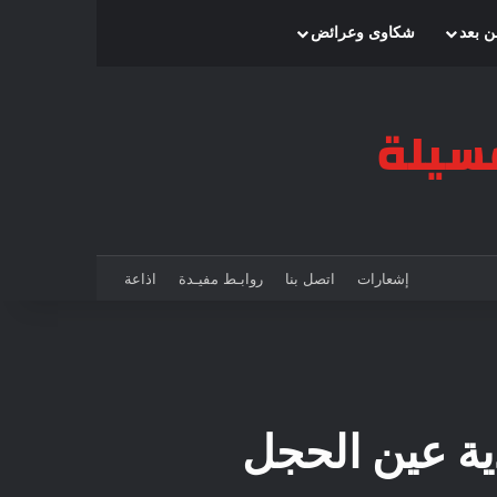
بحث عن
إضافة عمود جانبي
الوضع المظلم
ن بعد
شكاوى وعرائض
إشعارات
اتصل بنا
روابـط مفيـدة
اذاعة