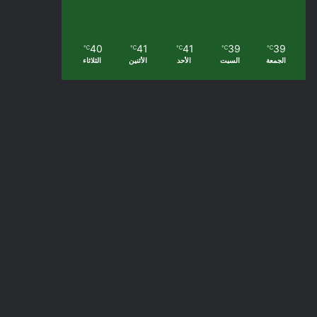
40
41
41
39
39
℃
℃
℃
℃
℃
الجمعة
السبت
الأحد
الأثنين
الثلاثاء