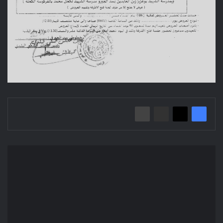
إعلان
عن
استشارة
مفتوحة
2023/39
بلدية
خطوطي