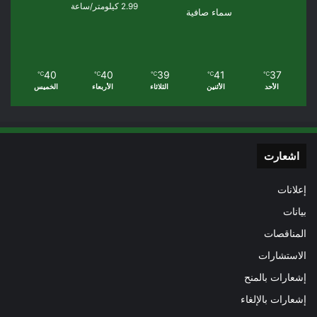
2.99 كيلومتر/ساعة
سماء صافية
40
40
39
41
37
℃
℃
℃
℃
℃
الأحد
الأثنين
الثلاثاء
الأربعاء
الخميس
اشعارت
إعلانات
بيانات
المناقصات
الاستشارات
إشعارات بالمنح
إشعارات بالإلغاء