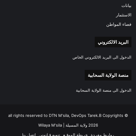
بيانات
الاستثمار
فضاء المواطن
البريد الالكتروني
الدخول الى البريد الالكتروني الخاص
منصة الولاية السحابية
الدخول الى منصة الولاية السحابية
all rights reserved to DTN M'sila, DevOps Tarek.B Copyrights ©
2026 ولاية المسيلة | Wilaya M'sila
روابـط مفيـدة
خريطة الموقـع
تنويه قـانوني
اتصل بنا