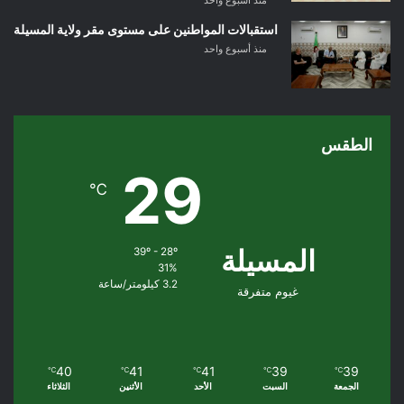
منذ أسبوع واحد
استقبالات المواطنين على مستوى مقر ولاية المسيلة
منذ أسبوع واحد
الطقس
29
℃
المسيلة
39º - 28º
31%
3.2 كيلومتر/ساعة
غيوم متفرقة
40
41
41
39
39
℃
℃
℃
℃
℃
الجمعة
السبت
الأحد
الأثنين
الثلاثاء