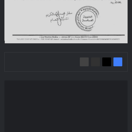
إعلان
عن
استشارة
من
أجل
التموين
بلوازم
الخردوات/