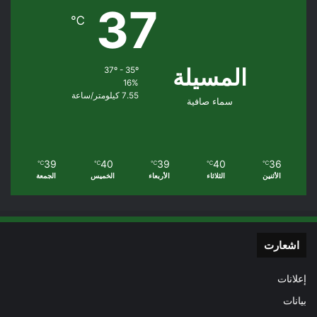
37
℃
المسيلة
37º - 35º
16%
7.55 كيلومتر/ساعة
سماء صافية
39
40
39
40
36
℃
℃
℃
℃
℃
الأثنين
الثلاثاء
الأربعاء
الخميس
الجمعة
اشعارت
إعلانات
بيانات