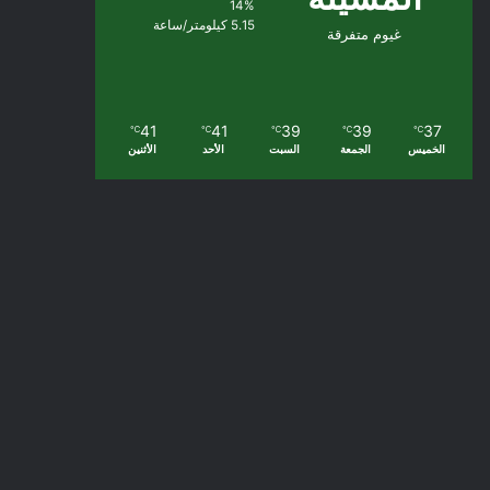
14%
5.15 كيلومتر/ساعة
غيوم متفرقة
41
41
39
39
37
℃
℃
℃
℃
℃
الخميس
الجمعة
السبت
الأحد
الأثنين