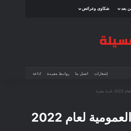
بحث عن
إضافة عمود جانبي
الوضع المظلم
ن بعد
شكاوى وعرائض
إشعارات
اتصل بنا
روابـط مفيـدة
اذاعة
إعلان عن استشارة 2022/12: صيانة في الانارة العمومية لعام 2022