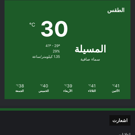
الطقس
30
℃
المسيلة
41º - 29º
29%
1.35 كيلومتر/ساعة
سماء صافية
38
40
39
41
41
℃
℃
℃
℃
℃
الأثنين
الثلاثاء
الأربعاء
الخميس
الجمعة
اشعارت
إعلانات