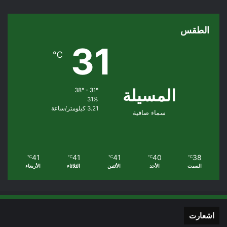
الطقس
31
℃
المسيلة
38º - 31º
31%
3.21 كيلومتر/ساعة
سماء صافية
41
41
41
40
38
℃
℃
℃
℃
℃
السبت
الأحد
الأثنين
الثلاثاء
الأربعاء
اشعارت