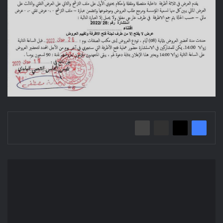
إعلان
عن
طلب
عروض
مفتوح
مديرية