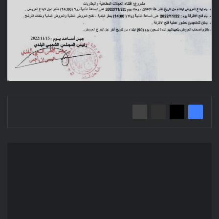
إعلان
عن
استشارة
2022/35
بلدية
جبل
امساعد