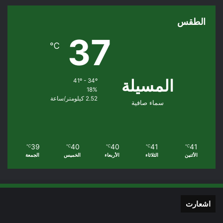
الطقس
37
℃
المسيلة
41º - 34º
18%
2.52 كيلومتر/ساعة
سماء صافية
39
40
40
41
41
℃
℃
℃
℃
℃
الأثنين
الثلاثاء
الأربعاء
الخميس
الجمعة
اشعارت