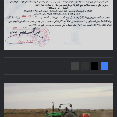
متابعة
حملة
الحرث
والبذر
بولاية
المسيلة