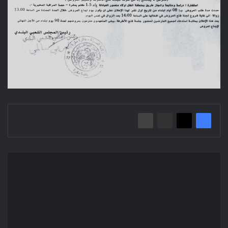
إعلان
عن
استشارة
2022/09
ببلدية
سيدي
امحمد