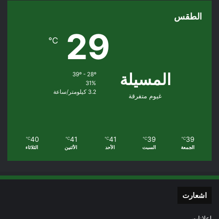
الطقس
29
℃
المسيلة
39º - 28º
31%
3.2 كيلومتر/ساعة
غيوم متفرقة
40
41
41
39
39
℃
℃
℃
℃
℃
الجمعة
السبت
الأحد
الأثنين
الثلاثاء
اشعارت
إعلانات