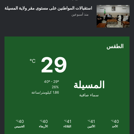
استقبالات المواطنين على مستوى مقر ولاية المسيلة
منذ أسبوعين
الطقس
29
℃
المسيلة
40º - 29º
26%
1.86 كيلومتر/ساعة
سماء صافية
40
40
41
41
40
℃
℃
℃
℃
℃
الأحد
الأثنين
الثلاثاء
الأربعاء
الخميس