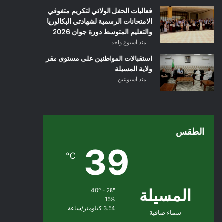
فعاليات الحفل الولائي لتكريم متفوقي
الامتحانات الرسمية لشهادتي البكالوريا
والتعليم المتوسط دورة جوان 2026
منذ أسبوع واحد
استقبالات المواطنين على مستوى مقر
ولاية المسيلة
منذ أسبوعين
الطقس
39
℃
المسيلة
40º - 28º
15%
3.54 كيلومتر/ساعة
سماء صافية