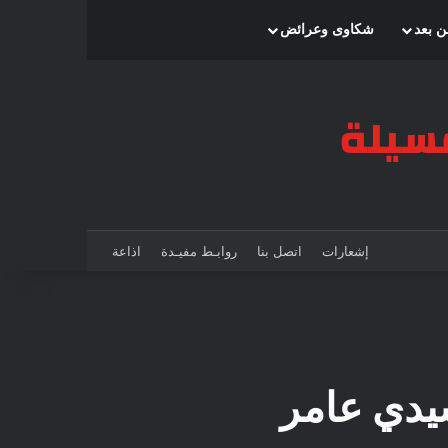
بحث عن
إضافة عمود جانبي
الوضع المظلم
ن بعد
شكاوى وعرائض
إشعارات
اتصل بنا
روابـط مفيـدة
اذاعة