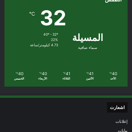
32
℃
المسيلة
40º - 32º
22%
4.73 كيلومتر/ساعة
سماء صافية
40
40
41
41
40
℃
℃
℃
℃
℃
الأحد
الأثنين
الثلاثاء
الأربعاء
الخميس
اشعارت
إعلانات
بيانات