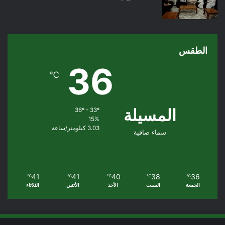
الطقس
36
℃
المسيلة
36º - 33º
15%
3.03 كيلومتر/ساعة
سماء صافية
41
41
40
38
36
℃
℃
℃
℃
℃
الجمعة
السبت
الأحد
الأثنين
الثلاثاء