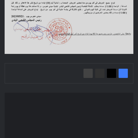
إعلان
عن
استشارة
2023/27
بلدية
بلعايبة