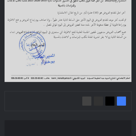
إعلان
عن
استشارة: