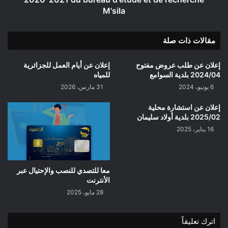
des
M'sila
exercices
2019-
2020-
مقالات ذات صلة
2021
du
إعلان عن طلب عروض مفتوح
إعلان عن أيام العمل للجزائرية
bureau
2024/04 بلدية السوامع
للمياه
d'etude
6 يونيو، 2024
31 مارس، 2026
et
de
إعلان عن استشارة محلية
recherche
2025/02 بلدية أولاد سليمان
M'sila
16 يناير، 2025
معا للتصدي للنصب والإحتيال عبر
الأنترنت
28 مايو، 2025
اترك تعليقاً