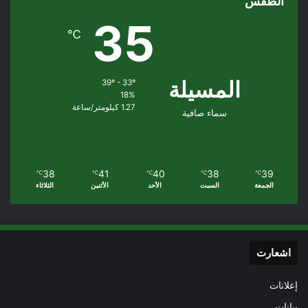
الطقس
35
℃
المسيلة
39º - 33º
18%
1.27 كيلومتر/ساعة
سماء صافية
38
41
40
38
39
℃
℃
℃
℃
℃
الجمعة
السبت
الأحد
الأثنين
الثلاثاء
اشعارت
إعلانات
بيانات