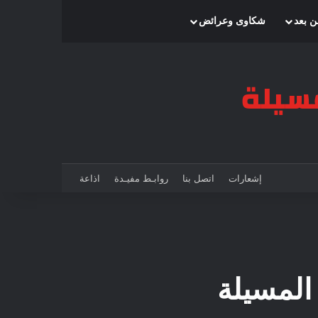
بحث عن
إضافة عمود جانبي
الوضع المظلم
ن بعد
شكاوى وعرائض
إشعارات
اتصل بنا
روابـط مفيـدة
اذاعة