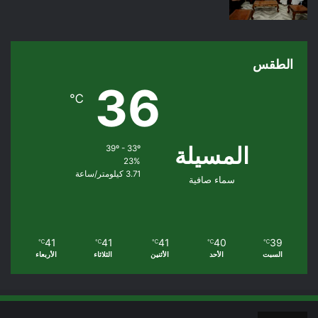
الطقس
36
℃
المسيلة
39º - 33º
23%
3.71 كيلومتر/ساعة
سماء صافية
41
41
41
40
39
℃
℃
℃
℃
℃
السبت
الأحد
الأثنين
الثلاثاء
الأربعاء