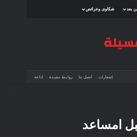
بحث عن
إضافة عمود جانبي
الوضع المظلم
ن بعد
شكاوى وعرائض
إشعارات
اتصل بنا
روابـط مفيـدة
اذاعة