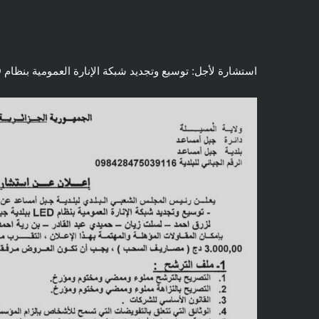
استشارة لأجل: توسيع وتجديد شبكة الإنارة العمومية بنظام LED عبر أحياء بلدية جبل امساعد