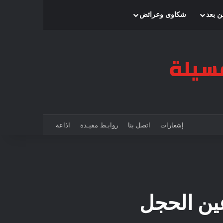
بحث عن
إضافة عمود جانبي
الوضع المظلم
ن بعد
شكاوى وعرائض
إشعارات
اتصل بنا
روابـط مفيـدة
اذاعة