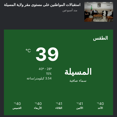
استقبالات المواطنين على مستوى مقر ولاية المسيلة
منذ أسبوعين
الطقس
39
℃
المسيلة
40º - 28º
15%
3.54 كيلومتر/ساعة
سماء صافية
40
40
41
41
40
℃
℃
℃
℃
℃
الأحد
الأثنين
الثلاثاء
الأربعاء
الخميس