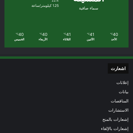
22%
1.25 كيلومتر/ساعة
سماء صافية
40
40
41
41
40
℃
℃
℃
℃
℃
الأحد
الأثنين
الثلاثاء
الأربعاء
الخميس
اشعارت
إعلانات
بيانات
المناقصات
الاستشارات
إشعارات بالمنح
إشعارات بالإلغاء