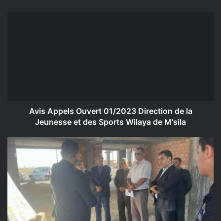
Avis
Appels
Ouvert
01/2023
Direction
de
la
Jeunesse
et
des
Avis Appels Ouvert 01/2023 Direction de la
Sports
Jeunesse et des Sports Wilaya de M'sila
Wilaya
de
زيارة
M'sila
تفقدية
لمعاينة
أشغال
إنجاز
مختلف
مشاريع
قطاع