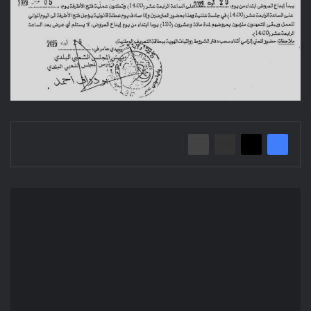
إعلان
عن
استشارة
2023/18
بلدية
سيدي
عامر