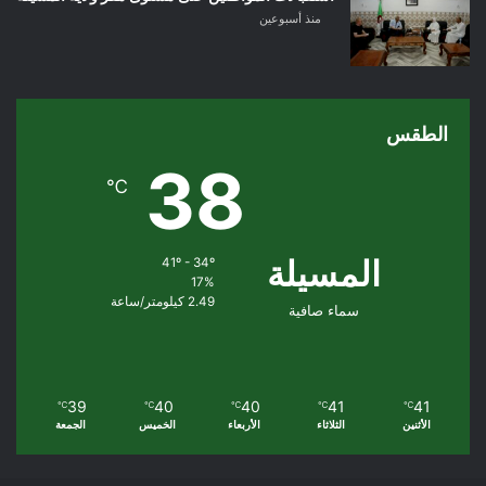
منذ أسبوعين
الطقس
38
℃
المسيلة
41º - 34º
17%
2.49 كيلومتر/ساعة
سماء صافية
39
40
40
41
41
℃
℃
℃
℃
℃
الأثنين
الثلاثاء
الأربعاء
الخميس
الجمعة